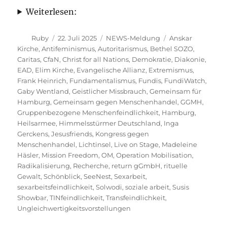
Weiterlesen:
Autor
Veröffentlicht
Kategorien
Schlagwörter
Ruby
22. Juli 2025
NEWS-Meldung
Anskar
am
Kirche
,
Antifeminismus
,
Autoritarismus
,
Bethel SOZO
,
Caritas
,
CfaN
,
Christ for all Nations
,
Demokratie
,
Diakonie
,
EAD
,
Elim Kirche
,
Evangelische Allianz
,
Extremismus
,
Frank Heinrich
,
Fundamentalismus
,
Fundis
,
FundiWatch
,
Gaby Wentland
,
Geistlicher Missbrauch
,
Gemeinsam für
Hamburg
,
Gemeinsam gegen Menschenhandel
,
GGMH
,
Gruppenbezogene Menschenfeindlichkeit
,
Hamburg
,
Heilsarmee
,
Himmelsstürmer Deutschland
,
Inga
Gerckens
,
Jesusfriends
,
Kongress gegen
Menschenhandel
,
Lichtinsel
,
Live on Stage
,
Madeleine
Häsler
,
Mission Freedom
,
OM
,
Operation Mobilisation
,
Radikalisierung
,
Recherche
,
return gGmbH
,
rituelle
Gewalt
,
Schönblick
,
SeeNest
,
Sexarbeit
,
sexarbeitsfeindlichkeit
,
Solwodi
,
soziale arbeit
,
Susis
Showbar
,
TINfeindlichkeit
,
Transfeindlichkeit
,
Ungleichwertigkeitsvorstellungen