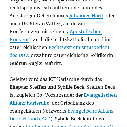
rechtspopulistisch auftretende Leiter des
Augsburger Gebetshauses
Johannes Hartl
oder
auch
Dr. Stefan Vatter
, auf dessen
Konferenzen mit seinem „
Apostolischen
Konvent
“ auch die rechtskatholische und im
österreichischen
Rechtsextremismusbericht
des DÖW
erwähnte österreichische Politikerin
Gudrun Kugler
auftritt.
Geleitet wird das ICF Karlsruhe durch das
Ehepaar Steffen und Sybille Beck
. Steffen Beck
ist zugleich Co-Vorsitzender der
Evangelischen
Allianz Karlsruhe
, der Ortsallianz des
evangelikalen Netzwerks
Evangelische Allianz
Deutschland (EAD)
. Sybille Beck leitet den
Verein
Kinder und Jugend Arche Karlsruhe e.V.
,