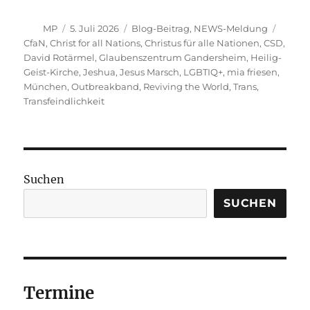
Autor
Veröffentlicht
Kategorien
Schlag
MP
5. Juli 2026
Blog-Beitrag
,
NEWS-Meldung
am
CfaN
,
Christ for all Nations
,
Christus für alle Nationen
,
CSD
,
David Rotärmel
,
Glaubenszentrum Gandersheim
,
Heilig-
Geist-Kirche
,
Jeshua
,
Jesus Marsch
,
LGBTIQ+
,
mia friesen
,
München
,
Outbreakband
,
Reviving the World
,
Trans
,
Transfeindlichkeit
Suchen
SUCHEN
Termine