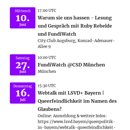
17:00 UTC
Mittwoch
10.
Warum sie uns hassen - Lesung
Juni
und Gespräch mit Ruby Rebelde
und FundiWatch
City Club Augsburg, Konrad-Adenauer-
Allee 9
10:00 UTC
Samstag
27.
FundiWatch @CSD München
München
Juni
15:30 UTC
Donnerstag
16.
Webtalk mit LSVD+ Bayern |
Juli
Queerfeindlichkeit im Namen des
Glaubens?
Online: Anmeldung & weitere Infos:
https://www.lsvd.bayern/queerpolitik-
in-bayern/webtalk-queerfeindlichkeit-