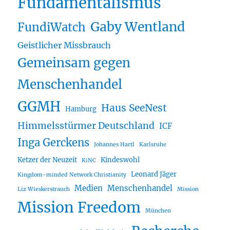
Fundamentalismus
Gaby Wentland
FundiWatch
Geistlicher Missbrauch
Gemeinsam gegen
Menschenhandel
GGMH
Haus SeeNest
Hamburg
Himmelsstürmer Deutschland
ICF
Inga Gerckens
Johannes Hartl
Karlsruhe
Ketzer der Neuzeit
Kindeswohl
KiNC
Leonard Jäger
Kingdom-minded Network Christianity
Medien
Menschenhandel
Liz Wieskerstrauch
Mission
Mission Freedom
München