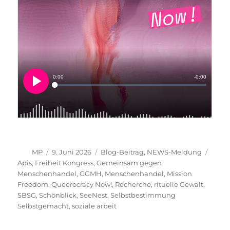
Autor
Veröffentlicht
Kategorien
Schla
MP
9. Juni 2026
Blog-Beitrag
,
NEWS-Meldung
am
Apis
,
Freiheit Kongress
,
Gemeinsam gegen
Menschenhandel
,
GGMH
,
Menschenhandel
,
Mission
Freedom
,
Queerocracy Now!
,
Recherche
,
rituelle Gewalt
,
SBSG
,
Schönblick
,
SeeNest
,
Selbstbestimmung
Selbstgemacht
,
soziale arbeit