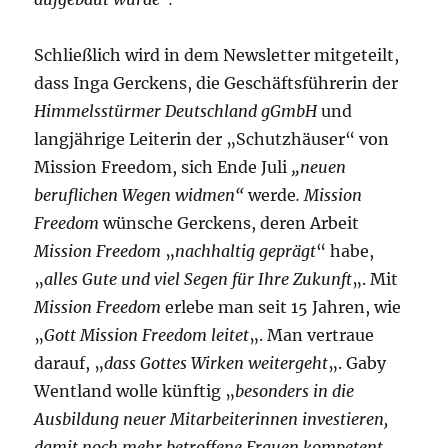
Schließlich wird in dem Newsletter mitgeteilt,
dass Inga Gerckens, die Geschäftsführerin der
Himmelsstürmer Deutschland gGmbH
und
langjährige Leiterin der „Schutzhäuser“ von
Mission Freedom, sich Ende Juli
„neuen
beruflichen Wegen widmen“
werde
.
Mission
Freedom
wünsche Gerckens, deren Arbeit
Mission Freedom
„
nachhaltig geprägt
“ habe,
„
alles Gute und viel Segen für Ihre Zukunft
„. Mit
Mission Freedom
erlebe man seit 15 Jahren, wie
„
Gott Mission Freedom leitet
„. Man vertraue
darauf, „
dass Gottes Wirken weitergeht
„. Gaby
Wentland wolle künftig „
besonders in die
Ausbildung neuer Mitarbeiterinnen investieren,
damit noch mehr betroffene Frauen kompetent,