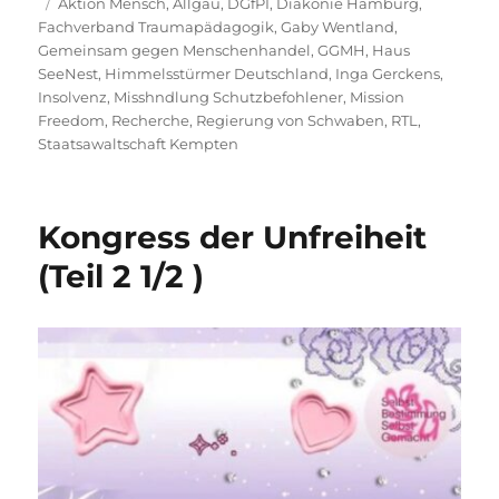
am
Schlagwörter
Aktion Mensch
,
Allgäu
,
DGfPI
,
Diakonie Hamburg
,
Fachverband Traumapädagogik
,
Gaby Wentland
,
Gemeinsam gegen Menschenhandel
,
GGMH
,
Haus
SeeNest
,
Himmelsstürmer Deutschland
,
Inga Gerckens
,
Insolvenz
,
Misshndlung Schutzbefohlener
,
Mission
Freedom
,
Recherche
,
Regierung von Schwaben
,
RTL
,
Staatsawaltschaft Kempten
Kongress der Unfreiheit
(Teil 2 1/2 )