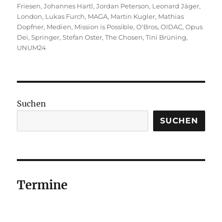
Friesen
,
Johannes Hartl
,
Jordan Peterson
,
Leonard Jäger
,
London
,
Lukas Furch
,
MAGA
,
Martin Kugler
,
Mathias
Dopfner
,
Medien
,
Mission is Possible
,
O'Bros
,
OIDAC
,
Opus
Dei
,
Springer
,
Stefan Oster
,
The Chosen
,
Tini Brüning
,
UNUM24
Suchen
SUCHEN
Termine