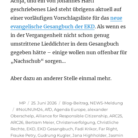
Achja, und ein von Johannes Hartl
geschriebenes Lied steht übrigens aktuell auf
einer vorläufigen Vorschlagsliste für das
neue
evangelische Gesangbuch der EKD
. Als wenn es
in der Vergangenheit nicht schon genug
umstrittene Lieddichter in dem Gesangbuch
gegeben hätte – einige wollen nun offenbar für
„Nachschub“ sorgen…
Aber dazu an anderer Stelle einmal mehr.
Autor
Veröffentlicht
Kategorien
MP
25. Juni 2026
Blog-Beitrag
,
NEWS-Meldung
am
Schlagwörter
#NoUNUM24
,
AfD
,
Agenda Europe
,
alexander
Oberschelp
,
Alliance for Responsible Citizenship
,
ARC25
,
ARC26
,
Bertram Meier
,
Christenverfolgung
,
Christliche
Rechte
,
EKD
,
EKD Gesangbuch
,
Fadi Krikor
,
Far Right
,
Frauke Petry
,
Gudrung Kugler
,
Jana Highholder
,
Jasmin