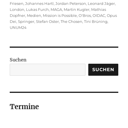
Friesen
,
Johannes Hartl
,
Jordan Peterson
,
Leonard Jäger
,
London
,
Lukas Furch
,
MAGA
,
Martin Kugler
,
Mathias
Dopfner
,
Medien
,
Mission is Possible
,
O'Bros
,
OIDAC
,
Opus
Dei
,
Springer
,
Stefan Oster
,
The Chosen
,
Tini Brüning
,
UNUM24
Suchen
SUCHEN
Termine