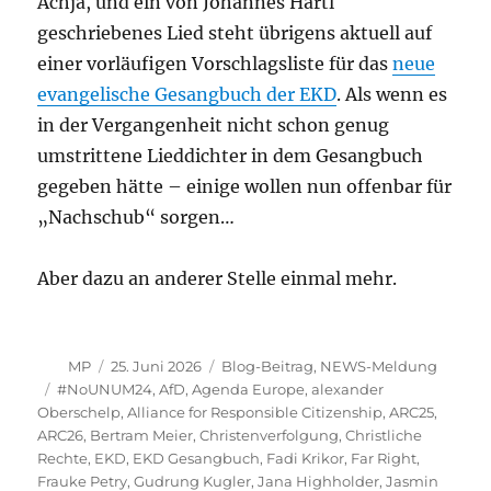
Achja, und ein von Johannes Hartl
geschriebenes Lied steht übrigens aktuell auf
einer vorläufigen Vorschlagsliste für das
neue
evangelische Gesangbuch der EKD
. Als wenn es
in der Vergangenheit nicht schon genug
umstrittene Lieddichter in dem Gesangbuch
gegeben hätte – einige wollen nun offenbar für
„Nachschub“ sorgen…
Aber dazu an anderer Stelle einmal mehr.
Autor
Veröffentlicht
Kategorien
MP
25. Juni 2026
Blog-Beitrag
,
NEWS-Meldung
am
Schlagwörter
#NoUNUM24
,
AfD
,
Agenda Europe
,
alexander
Oberschelp
,
Alliance for Responsible Citizenship
,
ARC25
,
ARC26
,
Bertram Meier
,
Christenverfolgung
,
Christliche
Rechte
,
EKD
,
EKD Gesangbuch
,
Fadi Krikor
,
Far Right
,
Frauke Petry
,
Gudrung Kugler
,
Jana Highholder
,
Jasmin