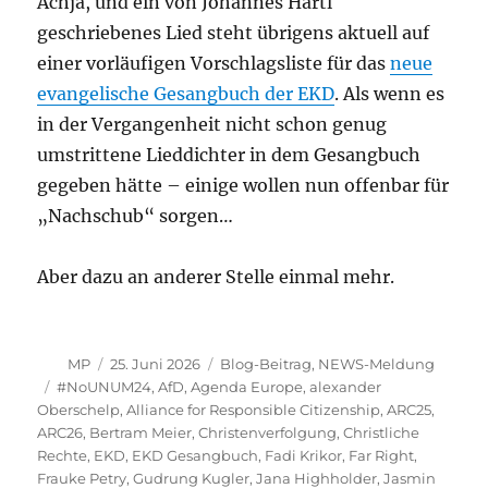
Achja, und ein von Johannes Hartl
geschriebenes Lied steht übrigens aktuell auf
einer vorläufigen Vorschlagsliste für das
neue
evangelische Gesangbuch der EKD
. Als wenn es
in der Vergangenheit nicht schon genug
umstrittene Lieddichter in dem Gesangbuch
gegeben hätte – einige wollen nun offenbar für
„Nachschub“ sorgen…
Aber dazu an anderer Stelle einmal mehr.
Autor
Veröffentlicht
Kategorien
MP
25. Juni 2026
Blog-Beitrag
,
NEWS-Meldung
am
Schlagwörter
#NoUNUM24
,
AfD
,
Agenda Europe
,
alexander
Oberschelp
,
Alliance for Responsible Citizenship
,
ARC25
,
ARC26
,
Bertram Meier
,
Christenverfolgung
,
Christliche
Rechte
,
EKD
,
EKD Gesangbuch
,
Fadi Krikor
,
Far Right
,
Frauke Petry
,
Gudrung Kugler
,
Jana Highholder
,
Jasmin