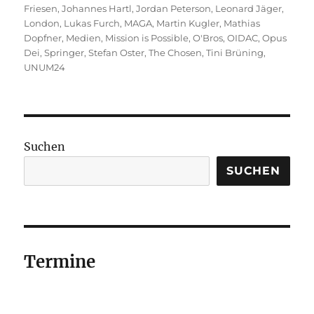
Friesen
,
Johannes Hartl
,
Jordan Peterson
,
Leonard Jäger
,
London
,
Lukas Furch
,
MAGA
,
Martin Kugler
,
Mathias
Dopfner
,
Medien
,
Mission is Possible
,
O'Bros
,
OIDAC
,
Opus
Dei
,
Springer
,
Stefan Oster
,
The Chosen
,
Tini Brüning
,
UNUM24
Suchen
SUCHEN
Termine