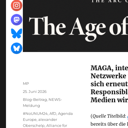
MAGA, inte
Netzwerke 
sich erneut
Autor
MP
Responsibl
Veröffentlicht
25. Juni 2026
am
Medien wir
Kategorien
Blog-Beitrag
,
NEWS-
Meldung
Schlagwörter
#NoUNUM24
,
AfD
,
Agenda
(
Quelle Titelbild:
Europe
,
alexander
bereits über die
Oberschelp
,
Alliance for