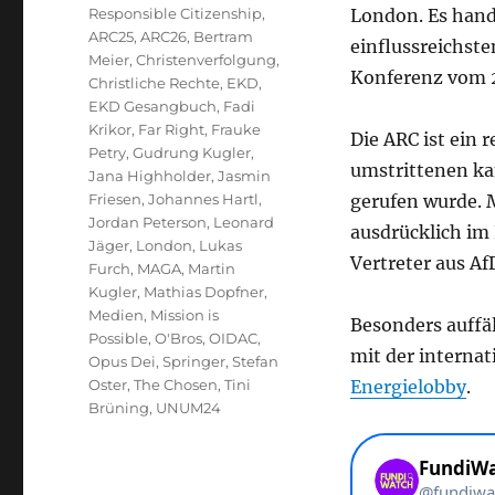
Responsible Citizenship
,
London. Es hand
ARC25
,
ARC26
,
Bertram
einflussreichste
Meier
,
Christenverfolgung
,
Konferenz vom 23
Christliche Rechte
,
EKD
,
EKD Gesangbuch
,
Fadi
Krikor
,
Far Right
,
Frauke
Die ARC ist ein 
Petry
,
Gudrung Kugler
,
umstrittenen ka
Jana Highholder
,
Jasmin
Friesen
,
Johannes Hartl
,
gerufen wurde. 
Jordan Peterson
,
Leonard
ausdrücklich im
Jäger
,
London
,
Lukas
Vertreter aus A
Furch
,
MAGA
,
Martin
Kugler
,
Mathias Dopfner
,
Medien
,
Mission is
Besonders auffäl
Possible
,
O'Bros
,
OIDAC
,
mit der interna
Opus Dei
,
Springer
,
Stefan
Oster
,
The Chosen
,
Tini
Energielobby
.
Brüning
,
UNUM24