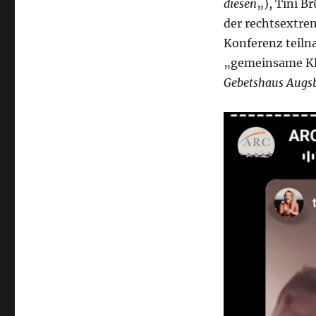
diesen
„), Tini B
der rechtsextre
Konferenz teiln
„gemeinsame Kla
Gebetshaus Augs