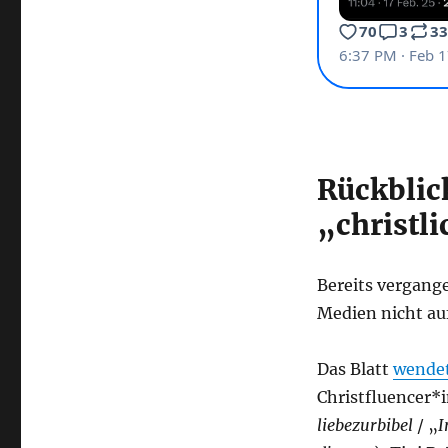
Rückblic
„christl
Bereits vergang
Medien nicht auf
Das Blatt
wende
Christfluencer*
liebezurbibel
/ „
I