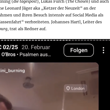
rüning (
die tagespost
), Lukas Furch (
The Chosen
) und auch
me Leonard Jäger aka „Ketzer der Neuzeit“ an der
ahmen und ihren Besuch intensiv auf Social Media als
ssenfahrt“ verbreiteten. Johannes Hartl, Leiter des
burg
, trat als Redner auf.