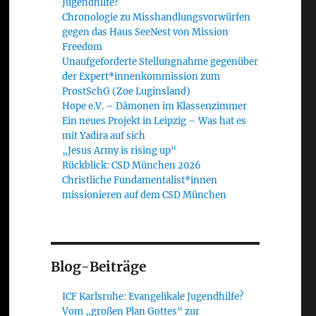
Jugendhilfe?
Chronologie zu Misshandlungsvorwürfen
gegen das Haus SeeNest von Mission
Freedom
Unaufgeforderte Stellungnahme gegenüber
der Expert*innenkommission zum
ProstSchG (Zoe Luginsland)
Hope e.V. – Dämonen im Klassenzimmer
Ein neues Projekt in Leipzig – Was hat es
mit Yadira auf sich
„Jesus Army is rising up“
Rückblick: CSD München 2026
Christliche Fundamentalist*innen
missionieren auf dem CSD München
Blog-Beiträge
ICF Karlsruhe: Evangelikale Jugendhilfe?
Vom „großen Plan Gottes“ zur